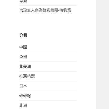
母湖
帛琉無人島海鮮彩繪團-海釣篇
分類
中國
亞洲
北美洲
推薦精選
日本
碎碎唸
非洲