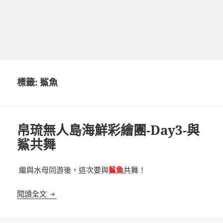
標籤:
鯊魚
帛琉無人島海鮮彩繪團-Day3-與
鯊共舞
繼與水母同游後，這次要與
鯊魚
共舞！
帛琉無人島海鮮彩繪團-Day3-與鯊共舞
閱讀全文