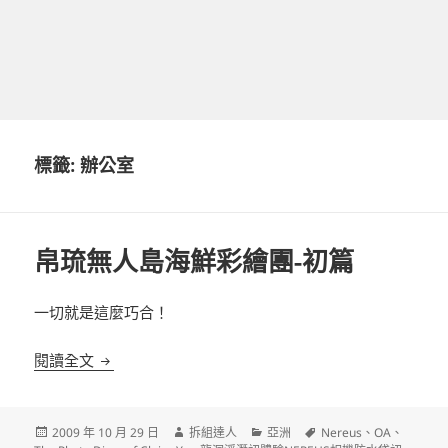
標籤:
辦公室
帛琉無人島海鮮彩繪團-初篇
一切就是這麼巧合！
帛琉無人島海鮮彩繪團-初篇
閱讀全文
發
作
分
標
2009 年 10 月 29 日
拆組達人
亞洲
Nereus
、
OA
、